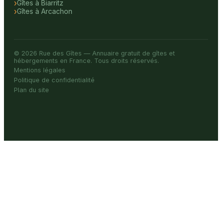
Gîtes à Biarritz
Gîtes à Arcachon
© 2026 Rue des Gîtes — Annuaire gratuit de gîtes et
hébergements en France. Tous droits réservés.
Mentions légales
Politique de confidentialité
Plan du site