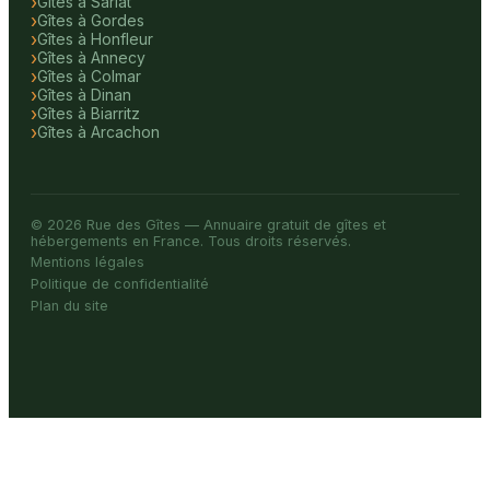
Gîtes à Sarlat
Gîtes à Gordes
Gîtes à Honfleur
Gîtes à Annecy
Gîtes à Colmar
Gîtes à Dinan
Gîtes à Biarritz
Gîtes à Arcachon
© 2026 Rue des Gîtes — Annuaire gratuit de gîtes et
hébergements en France. Tous droits réservés.
Mentions légales
Politique de confidentialité
Plan du site