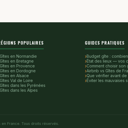
RÉGIONS POPULAIRES
GUIDES PRATIQUES
Gîtes en Normandie
Budget gîte : combien
Gîtes en Bretagne
État des lieux — vos d
Gîtes en Provence
Comment choisir son g
Gîtes en Dordogne
Airbnb vs Gîtes de Fr
Gîtes en Alsace
Que vérifier avant de
Gîtes Val de Loire
Éviter les mauvaises s
Gîtes dans les Pyrénées
Gîtes dans les Alpes
 en France. Tous droits réservés.