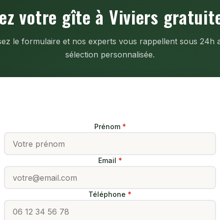
ez votre gîte à Viviers gratui
ez le formulaire et nos experts vous rappellent sous 24h
sélection personnalisée.
Votre demande gratuite
Prénom
Email
Téléphone