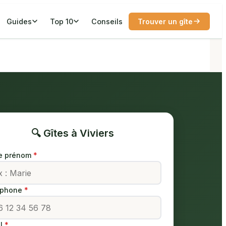
Guides
Top 10
Conseils
Trouver un gîte
🔍 Gîtes à Viviers
e prénom
éphone
l