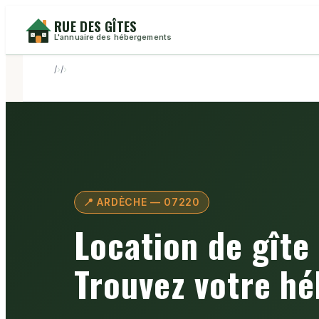
RUE DES GÎTES
L'annuaire des hébergements
›
›
📍 ARDÈCHE — 07220
Location de gîte
Trouvez votre h