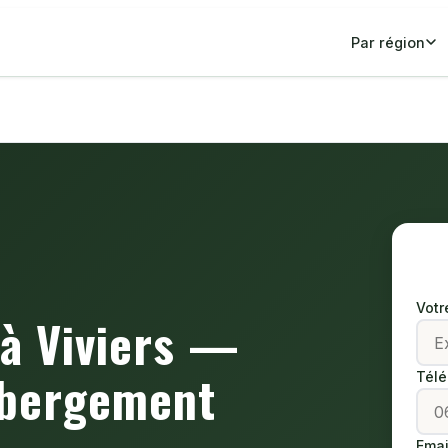
Par région
Votr
 à Viviers —
ébergement
Tél
Emai