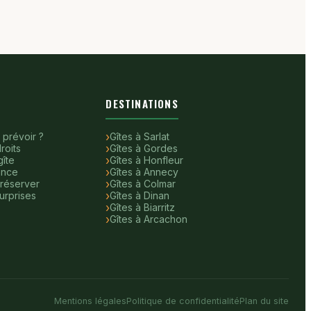
DESTINATIONS
 prévoir ?
Gîtes à Sarlat
roits
Gîtes à Gordes
îte
Gîtes à Honfleur
ance
Gîtes à Annecy
 réserver
Gîtes à Colmar
urprises
Gîtes à Dinan
Gîtes à Biarritz
Gîtes à Arcachon
Mentions légales
Politique de confidentialité
Plan du site