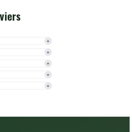
viers
+
+
+
+
+