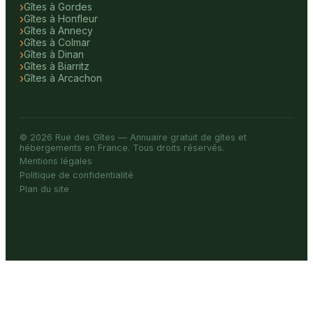
Gîtes à Gordes
Gîtes à Honfleur
Gîtes à Annecy
Gîtes à Colmar
Gîtes à Dinan
Gîtes à Biarritz
Gîtes à Arcachon
© 2026 Rue des Gîtes — Annuaire gratuit de gîtes et
hébergements en France. Tous droits réservés.
Mentions légales
Politique de confidentialité
Plan du site